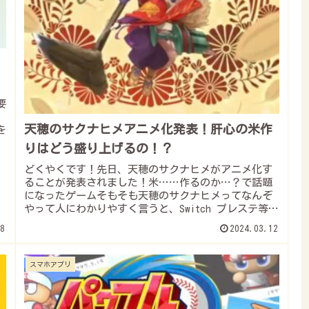
要
天穂のサクナヒメアニメ化発表！肝心の米作
を
りはどう盛り上げるの！？
どくやくです！先日、天穂のサクナヒメがアニメ化す
ることが発表されました！米……作るのか…？で話題
になったゲームそもそも天穂のサクナヒメってなんぞ
やって人にわかりやすく言うと、Switch プレステ等で
発売されたアクションRPGゲームですで、...
8
2024.03.12
スマホアプリ