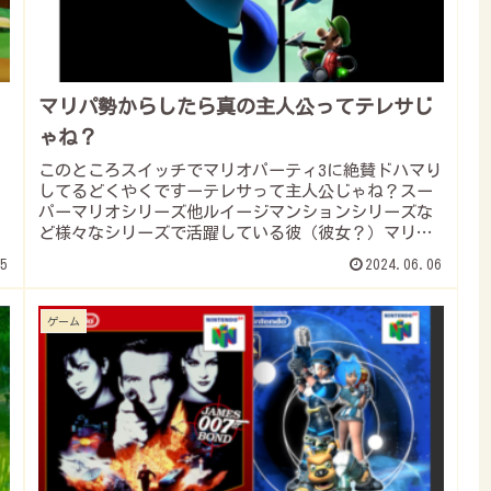
マリパ勢からしたら真の主人公ってテレサじ
ゃね？
ッ
このところスイッチでマリオパーティ3に絶賛ドハマり
してるどくやくですーテレサって主人公じゃね？スー
パーマリオシリーズ他ルイージマンションシリーズな
ど様々なシリーズで活躍している彼（彼女？）マリオ
パーティシリーズではスターを奪いとってくれるま...
5
2024.06.06
ゲーム