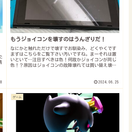
もうジョイコンを壊すのはうんざりだ！
なにかと触れただけで壊すでお馴染み、どくやくです
まずはこちらをご覧下さい汚いですね。まーそれは置
た
いといて…注目すべきは色！何故かジョイコンが同じ
情
色！？原因はジョイコンの故障壊れては買い替え壊れ
ては買い替え…そしたらいつの間にかこんなこと
ポ
に…...
8
2024.06.25
ゲーム