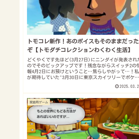
トモコレ新作！あのボイスもそのままだった
ぞ【トモダチコレクションわくわく生活】
どくやくです先ほど(3月27日)にニンダイが発表され
のでそのピックアップです！残念ながらスイッチ2の
報4月2日にお預けということ…焦らしやがって…！私
が期待していた"3月30日に東京スカイツリーでポケ
ケ版ゴッホピカチュウ配布"は残念な...
2025.03.2
家庭用ゲーム