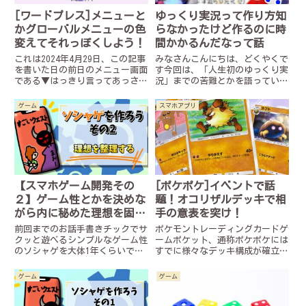
[ワードプレス]メニューと
ゆっくり実況って作り方知
かグローバルメニューの色
らなかったけど作るのに時
変えてそれっぽくしよう！
間かかるんだなって話
これは2024年4月29日、この記事
みなさんこんにちは、どくやくで
を書いた日の前日のメニュー画面
す今回は、「人生初のゆっくり実
である▼はっきり言ってあっさり
況」までの苦難とかを語っていき
していて面白みがないしかし最大
ます！思ってたよりめっちゃじか
の問題はここからの下の白いスペ
んかかるし難しいんだぜ……奥が
ゲーム
スマホアプリ
ースをよーく見て欲しい…あれ…
深いんだぜ……！序章 YMM４ゆ
拡大したらなんかうっすら文字が
っくり実況専用の超便利ツールが
見えるよーなそう!この謎...
ありました。ゆっくりムービ
ー...
【スマホゲーム開発その
[ポケポケ]イベントで話
２】ゲーム性とかを決めな
題！オコリザルデッキで相
がら内に秘めた理想を固め
手の意表を突け！
ろ！！
前回までのお話手書きチックでサ
ポケモントレーディングカードゲ
クッと遊べるシンプルなゲーム性
ームポケット、通称ポケポケには
のソシャゲを大体1年くらいで作
すでに様々なデッキ構成が確立さ
りたい。無謀だね、おしまい。▼
れています。現環境だとピカチュ
今回の内容をまとめそこねた動画
ウexデッキやスターミーexデッ
ゲーム
ゲーム
はこちらどくやくです。早速です
キが最強格だと言われていますや
がソシャゲ開発シリーズ第二回目
はりexカードを含んだデッキが
でついに、ソシャゲ完成しまし
強いみたいですね本当にそう