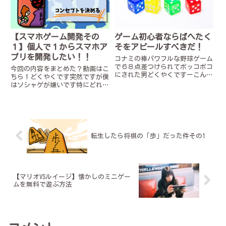
た...
だ...
【スマホゲーム開発その
ゲーム初心者ならばへたく
１】個人で１からスマホア
そをアピールすべきだ！
プリを開発したい！！
コナミの棒パワフルな野球ゲーム
で６８点差つけられてボッコボコ
今回の内容をまとめた？動画はこ
にされた男どくやくですーこんな
ちら！どくやくです突然ですが僕
マイナーな人のマイナーな記事を
はソシャゲが嫌いです特にどれだ
読んでいるということはあな
けガチャに課金して強いキャラを
た……相当な初心者ですね？いえ
手に入れても半年くらいで新しい
いえ結構。僕も同業者ですから！
覇権キャラが登場してまたガチャ
で、みんな"へたくそ"の4文字の
を引かなくちゃいけなくなる系の
レ...
ソシャゲが嫌いです。滅びれば
い...
転生したら将棋の「歩」だった件その1
【マリオVSルイージ】懐かしのミニゲー
ムを無料で遊ぶ方法