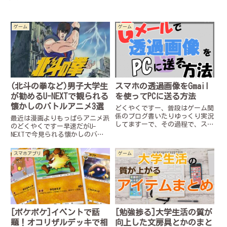
ゲーム
ゲーム
(北斗の拳など)男子大学生
スマホの透過画像をGmail
が勧めるU-NEXTで観られる
を使ってPCに送る方法
懐かしのバトルアニメ3選
どくやくですー、普段はゲーム関
係のブログ書いたりゆっくり実況
最近は漫画よりもっぱらアニメ派
してますーで、その過程で、スマ
のどくやくですー早速だがU-
ホで書いた透過イラストを写真の
NEXTで今見られる懐かしのバト
ままPCに送ったら上手く反映しな
ルアニメを紹介するっ！時間経っ
かったので、今回はPCに移しても
たら観られなくなるかもだから注
スマホアプリ
ゲーム
透過が維持される方法を紹介しま
意！峠で速い奴が一番かっこいい
すー（USBを持っている人...
んだ！イケてるアニメ実家がとう
ふ屋の主人公、藤原拓海が、
日々...
[ポケポケ]イベントで話
[勉強捗る]大学生活の質が
題！オコリザルデッキで相
向上した文房具とかのまと