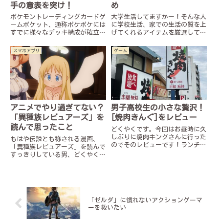
手の意表を突け！
め
ポケモントレーディングカードゲ
大学生活してますかー！そんな人
ームポケット、通称ポケポケには
に学校生活、家での生活の質を上
すでに様々なデッキ構成が確立さ
げてくれるアイテムを厳選してご
れています。現環境だとピカチュ
紹介します！商品ページも同時に
ウexデッキやスターミーexデッ
乗せています。意外と今まで無駄
スマホアプリ
ゲーム
キが最強格だと言われていますや
だった時間とかが埋まって生活に
はりexカードを含んだデッキが
もっとゆとりができる……かもし
強いみたいですね本当にそう
れませんよー！
だ...
アニメでやり過ぎてない？
男子高校生の小さな贅沢！
「異種族レビュアーズ」を
[焼肉きんぐ]をレビュー
読んで思ったこと
どくやくです。今回はお昼時に久
しぶりに焼肉キングさんに行った
もはや伝説とも称される漫画、
のでそのレビューです！ランチコ
「異種族レビュアーズ」を読んで
ースを頼みました！（連れが）お
すっきりしている男、どくやくで
値段税込2178円！食べ放題の焼
す。うーん、エ○い！！以上で
肉でこれは安い！ソフトドリンク
す。噓です。▼この記事を読んで
も無料で付いてくるのが地味に贅
くれた人！ピッコマで異種族レビ
沢お肉タンやはりくぐらせる
ュアーズが読めますよ！ ピッコ
べ...
マKakao piccoma Co...
「ゼルダ」に慣れないアクションゲーマ
ーを救いたい