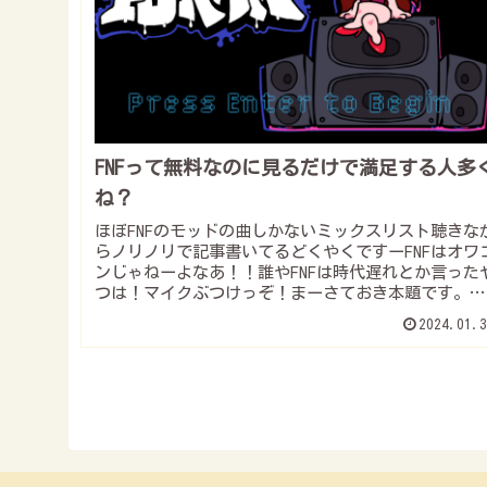
FNFって無料なのに見るだけで満足する人多
ね？
ほぼFNFのモッドの曲しかないミックスリスト聴きな
らノリノリで記事書いてるどくやくですーFNFはオワ
ンじゃねーよなあ！！誰やFNFは時代遅れとか言った
つは！マイクぶつけっぞ！まーさておき本題です。皆
さん、もちろんFNF知ってますよね？...
2024.01.3