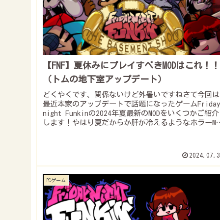
【FNF】夏休みにプレイすべきMODはこれ！！
（トムの地下室アップデート）
どくやくです、関係ないけど外暑いですねさて今回は
最近本家のアップデートで話題になったゲームFrida
night Funkinの2024年夏最新のMODをいくつかご紹介
します！やはり夏だからか肝が冷えるようなホラーMO
が多いです（いつも...
2024.07.3
PCゲーム