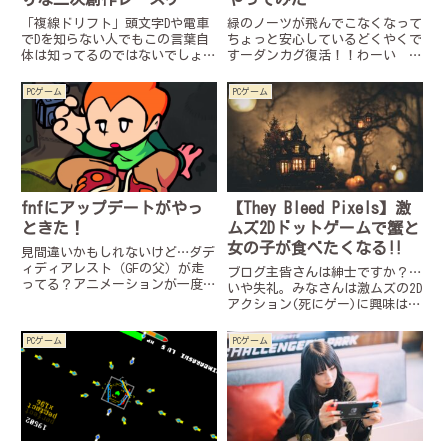
ム！！
「複線ドリフト」頭文字Dや電車
緑のノーツが飛んでこなくなって
でDを知らない人でもこの言葉自
ちょっと安心しているどくやくで
体は知ってるのではないでしょう
すーダンカグ復活！！わーい わ
か この投稿をInstagramで見る
ーい！やったーやったー！なにこ
ボケモン博士(@d4ttuchitotu)が
れムッズ！！？実況…？動画投稿
PCゲーム
PCゲーム
シェアした投稿このパワーワード
しました！良かったら見てって！
は電車でDという同人誌が元ネ
脅威の6レーンお試し程度のつも
タ、しか...
りだったんだけど……約２年ぶ
り...
fnfにアップデートがやっ
【They Bleed Pixels】激
ときた！
ムズ2Dドットゲームで蟹と
女の子が食べたくなる‼︎
見間違いかもしれないけど…ダデ
ィディアレスト（GFの父）が走
ブログ主皆さんは紳士ですか？…
ってる？アニメーションが一度流
いや失礼。みなさんは激ムズの2D
れて、それ以降どうしてもその条
アクション(死にゲー)に興味はあ
件が解らず再現出来なかったので
りますか？ この投稿を
もし誰か見つけたら教えて……！
Instagramで見る ボケモン博士
PCゲーム
PCゲーム
見間違いかもしれないけど （タ
(@d4ttuchitotu)がシェアした投
イトル画面で放置してたら出た
稿もし興味があるならThey
気...
Bleed ...