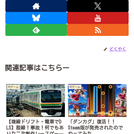
どくやく
関連記事はこちらー
PCゲーム
PCゲーム
【複線ドリフト・電車でD
「ダンカグ」復活！！
LS】脱線！事故！何でもあ
Steam版が発売されたので
りな二次創作レースゲー
やってみた