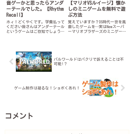
音ゲーかと思ったらアンダ
【マリオVSルイージ】懐か
ーテールでした。【Rhythm
しのミニゲームを無料で遊
Recall】
ぶ方法
ホィ！どくやくです。学費払って
覚えていますか？DS時代一世を風
ください皆さんはアンダーテール
靡したゲームを…実はNewスーパ
というゲームはご存知でしょうか
ーマリオブラザーズのミニゲーム
ご存知ですよね！でなきゃこんな
「マリオVSルイージ」のは今でも
記事読まないですもんそんなアン
無料で遊べます！ この投稿を
テ好きなら”AU”というものを一
Instagramで見る ボケモン博士
度は聞いたことがあるはずAUとは
(@d4ttuchitotu)がシェアした投
アンテ用語でいわゆるアンダ...
稿非...
パルワールドはパクリで訴えることは不
可能!？
ゲーム制作は凝るな！ショボくあれ！
コメント