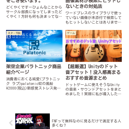
をこき使います。
画像素材が検索にヒットし
ないときの対処法
どくやくですーひょんなことから
サークル部長になってしまったど
ワードプレスのライブラリで使っ
くやく！方針も何も決まってない
ていない画像が未添付で検索して
けどどーしよ…「オリキャラでも
もヒットしないことはありません
描くか。」てなわけで…画力無し
か？原因はアップロード先の有無
男、動きます！サークル公式ペー
です。つまり画像を最初に添付し
ネタ・冗談
ゲーム
ジはこちら！キャラ達の原案サー
た場所が重要になってきます。
クルのメインキャラクター泡
吹 ...
架空企業パラトニック商品
【超厳選】Unityのドット
紹介ページ
音アセット！没入感高まる
おすすめ音源まとめ
消費者におくる純愛(プラトニッ
ク ラブ)palatonic蚊の風船
ドットゲームに使えそうなUnity
¥2000(税込)新感覚ストレス発散
の音楽・サウンドアセットをまと
玩具紙風船に真夏の嫌われ者を大
めました！実際に私が導入した中
胆にプリントしました学業や業務
からおすすめのものを選んでいま
に疲れた時、ひと思いに潰してし
す
まおう購入ページはこちら※この
商品はフィクション...
FNFって無料なのに見るだけで満足する人
多くね？