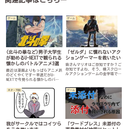
関連記事はこちらー
ゲーム
ゲーム
(北斗の拳など)男子大学生
「ゼルダ」に慣れないアク
が勧めるU-NEXTで観られる
ションゲーマーを救いたい
懐かしのバトルアニメ3選
皆さんマリオはご存知ですか？ご
存知ですよね、そう、横スクロー
最近は漫画よりもっぱらアニメ派
ルアクションゲームの金字塔で
のどくやくですー早速だがU-
す。ですが近年ではゼルダの伝説
NEXTで今見られる懐かしのバト
のような3Dアクションゲームが一
ルアニメを紹介するっ！時間経っ
般的になってきておりマリオゲー
たら観られなくなるかもだから注
ネタ・冗談
ゲーム
マー達の肩身が狭くなっています
意！峠で速い奴が一番かっこいい
そんな方々を救う為、横スクロー
んだ！イケてるアニメ実家がとう
ルアクションゲームの魅力を語り
ふ屋の主人公、藤原拓海が、
ます。
日々...
我がサークルではコイツら
「ワードプレス」未添付の