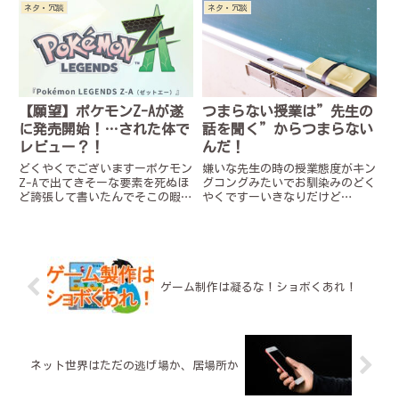
ト！……のはずがあれ……少な
リンクさすが天下の任天堂…リー
ネタ・冗談
ネタ・冗談
い⁉買取時期が遅かったせいで
ク情報が流されたと知ってすぐさ
5000円にしかならず、残念な結
ま計画を切り替えたというところ
果に...
か…しかしッ！！また新たな
情...
【願望】ポケモンZ-Aが遂
つまらない授業は”先生の
に発売開始！…された体で
話を聞く”からつまらない
レビュー？！
んだ！
どくやくでございますーポケモン
嫌いな先生の時の授業態度がキン
Z-Aで出てきそーな要素を死ぬほ
グコングみたいでお馴染みのどく
ど誇張して書いたんでそこの暇な
やくですーいきなりだけど
やつ！雑に読んでけ！！！もうち
007(ダブルオーセブン)って観た
ょっと真面目にポケモンZ-Aを考
ことある？ない！？あーじゃあミ
察した記事はこちら！※注
ッション・イン・ポッシブルなら
意！！！残念ながらポケモンZ-A
聞いたことあるんじゃない？そ
は現実ではまだ発売されていま
そ、あれの主人公とかアクション
せ...
とか...
ゲーム制作は凝るな！ショボくあれ！
ネット世界はただの逃げ場か、居場所か