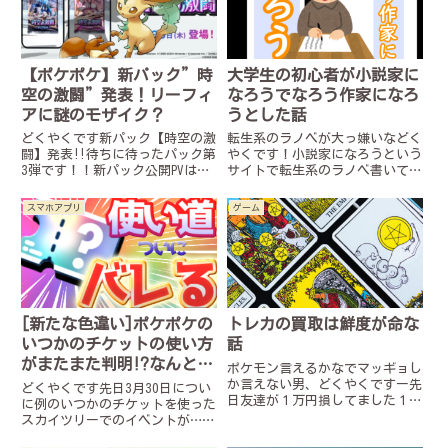
【ポケポケ】新パック”時
大学生の初心者が小説家に
空の激闘”発表！リーフィ
なろうでなろう作家になろ
アに謎のモザイク？
うとした話
どくやくです新パック【時空の激
転生系のラノベが大っ嫌いなどく
闘】発表‼︎待ちに待ったパック第
やくです！小説家になろうという
3弾です！！新パック公開PVはこ
サイトで転生系のラノベ書いてみ
ちら正式なリリースは30日！待
ました書いてみて転生系が多い理
ち遠しい…主役はディアルガ・パ
由とかなんとなくわかったので学
スマホアプリ
ゲーム
ルキアということでダイヤモンド
んだことを駄弁っていきます！よ
パールが舞台のようですダメージ
かったら読んでいってください！
＋50のシロナやまさかのe...
2つの意味で！初心者が書いて
み...
[新たな色違い]ポケポケの
トレカの買取は鮮度が命な
いつかのチケットの使い方
話
がまたまた判明⁉︎なんとも
ポケモン言えるかなでマッギョし
ちろん嘘！
か言えない男、どくやくですー先
どくやくです先日3月30日につい
日友達が１万円損してました１万
に例のいつかのチケットを使った
円損してました。原因はトレカの
スカイツリーでのイベントが…な
買取…カードを売って大金ゲッ
かったよね！結局嘘だった記事の