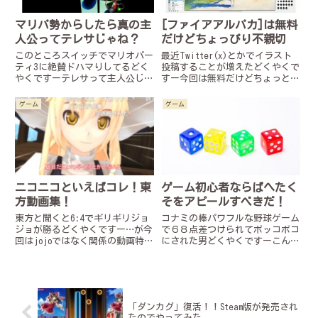
マリパ勢からしたら真の主
[ファイアアルパカ]は無料
人公ってテレサじゃね？
だけどちょっぴり不親切
このところスイッチでマリオパー
最近Twitter(x)とかでイラスト
ティ3に絶賛ドハマりしてるどく
投稿することが増えたどくやくで
やくですーテレサって主人公じゃ
すー今回は無料だけどちょっとだ
ね？スーパーマリオシリーズ他ル
け不親切に感じるペイントツー
イージマンションシリーズなど
ル、をご紹介しますー無料ってだ
ゲーム
ゲーム
様々なシリーズで活躍している彼
けで許しちゃう節があるので頑張
（彼女？）マリオパーティシリー
ってビシバシ言います。ファイア
ズではスターを奪いとってくれる
アルパカのダウンロードは...
ま...
ニコニコといえばコレ！東
ゲーム初心者ならばへたく
方動画集！
そをアピールすべきだ！
東方と聞くと6:4でギリギリジョ
コナミの棒パワフルな野球ゲーム
ジョが勝るどくやくですー…が今
で６８点差つけられてボッコボコ
回はjojoではなく関係の動画特集
にされた男どくやくですーこんな
です！弾幕シューティングゲーム
マイナーな人のマイナーな記事を
である東方…絶大な人気により数
読んでいるということはあな
多くの二次創作作品が作られてい
た……相当な初心者ですね？いえ
ますそこで今回はニコニコ動画
いえ結構。僕も同業者ですから！
Re(仮)で見ることのでき...
で、みんな"へたくそ"の4文字の
「ダンカグ」復活！！Steam版が発売され
レ...
たのでやってみた