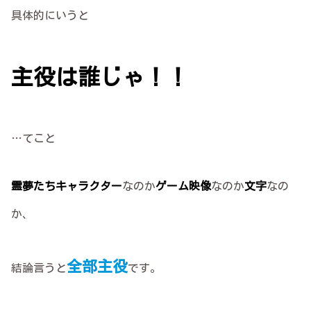
具体的にいうと
主役は誰じゃ！！
…てこと
霊夢たちキャラクター
なのか
ゲーム映像
なのか
文字
なの
か、
全部主役
結論言うと
です。