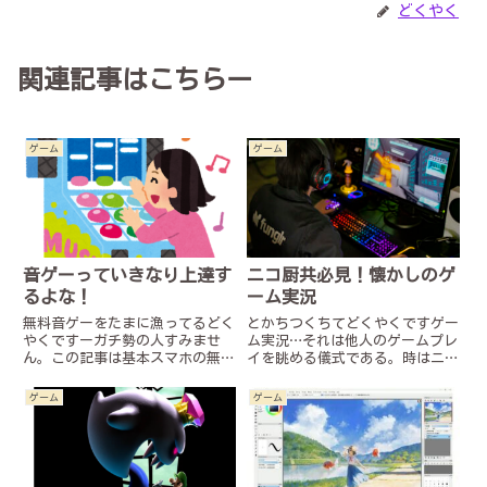
どくやく
関連記事はこちらー
ゲーム
ゲーム
音ゲーっていきなり上達す
ニコ厨共必見！懐かしのゲ
るよな！
ーム実況
無料音ゲーをたまに漁ってるどく
とかちつくちてどくやくですゲー
やくですーガチ勢の人すみませ
ム実況…それは他人のゲームプレ
ん。この記事は基本スマホの無料
イを眺める儀式である。時はニコ
音ゲーしかしないエンジョイ勢
ニコ時代、数多くの有志たちによ
が、個人的に思ったことを好き勝
ってその儀式は行われていた…や
ゲーム
ゲーム
手に喋る戯言記事です。為になる
がて儀式は作風、テンポ感、内容
こととか学べることとかはなんに
が変化していき、先代のゲーム実
もないです。それでもいいよ！っ
況はもはや過去の遺物と化して
て人...
い...