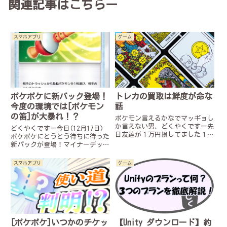
関連記事はこちらー
スマホアプリ
ゲーム
ポケポケに新パック登場！
トレカの買取は鮮度が命な
今度の環境では[ポケモン
話
の笛]が大暴れ！？
ポケモン言えるかなでマッギョし
か言えない男、どくやくですー先
どくやくですー今日(12月17日)
日友達が１万円損してました１万
ポケポケにとうとう待ちに待った
円損してました。原因はトレカの
新パックが登場！マイナーデッキ
買取…カードを売って大金ゲッ
を組んだりして遊んでましたが正
ト！……のはずがあれ……少な
直飽きてきてたので普通に楽しみ
スマホアプリ
ゲーム
い⁉買取時期が遅かったせいで
ですさて、そんな話題の新パック
5000円にしかならず、残念な結
ですが世間ではexポケモンのミ
果に...
ュウexとプテラexばかり...
[ポケポケ]いつかのチケッ
【Unity ダウンロード】約