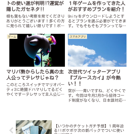
トの使い道が判明!?運営が
１年ゲームを作ってきた人
隠したガセネタ‼︎
がおすすめプランを紹介！
根も葉もない考察を見てくださり
Unityをダウンロードしようとす
ありがとうございます！多くの方
るとプランを選ぶ必要がでてきま
に見られて嬉しい限りです！ポケ
す。でもそもそもプランってな
ポケ1周年が近い２０２５年１０
に？どう選べばいいの？そんな方
月現在、新たに割とガチないつか
のために、個人プラン、学生プラ
ゲーム
スマホアプリ
のチケット考察（と不真面目な考
ン、unityproの３つのおすすめ
察）を考えてきたので是非そちら
プランをご紹介します！
も見て行ってください！こっち
も...
マリパ勢からしたら真の主
次世代ツイッターアプリ
人公ってテレサじゃね？
『ブルースカイ』が今熱
い！！
このところスイッチでマリオパー
ティ3に絶賛ドハマりしてるどく
空が……青いですね、どくやくで
やくですーテレサって主人公じゃ
す。今回は今月2月から招待コー
ね？スーパーマリオシリーズ他ル
ド制度がなくなり、日本語対応さ
イージマンションシリーズなど
れた「ブルースカイ」というアプ
様々なシリーズで活躍している彼
リがとても使いやすく、すでに３
（彼女？）マリオパーティシリー
００万人以上が利用中！？これ
ズではスターを奪いとってくれる
は……日本にも来るな……!!と感
ま...
じたので軽いまとめと使ってみ
【いつかのチケットガチ予想】１周年迫
た...
る!!ポケポケ次の新パックでついに使い