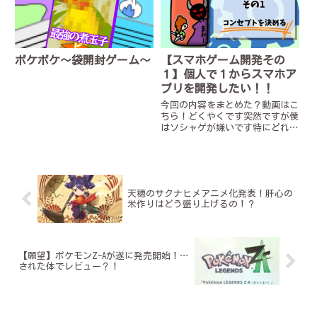
でついに、ソシャゲ完成しまし
た...
ボケボケ～袋開封ゲーム～
【スマホゲーム開発その
１】個人で１からスマホア
プリを開発したい！！
今回の内容をまとめた？動画はこ
ちら！どくやくです突然ですが僕
はソシャゲが嫌いです特にどれだ
けガチャに課金して強いキャラを
手に入れても半年くらいで新しい
覇権キャラが登場してまたガチャ
を引かなくちゃいけなくなる系の
ソシャゲが嫌いです。滅びれば
天穂のサクナヒメアニメ化発表！肝心の
い...
米作りはどう盛り上げるの！？
【願望】ポケモンZ-Aが遂に発売開始！…
された体でレビュー？！