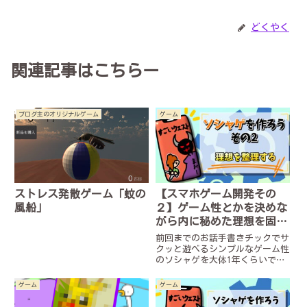
どくやく
関連記事はこちらー
ブログ主のオリジナルゲーム
ゲーム
ストレス発散ゲーム「蚊の
【スマホゲーム開発その
風船」
２】ゲーム性とかを決めな
がら内に秘めた理想を固め
ろ！！
前回までのお話手書きチックでサ
クッと遊べるシンプルなゲーム性
のソシャゲを大体1年くらいで作
りたい。無謀だね、おしまい。▼
今回の内容をまとめそこねた動画
ゲーム
ゲーム
はこちらどくやくです。早速です
がソシャゲ開発シリーズ第二回目