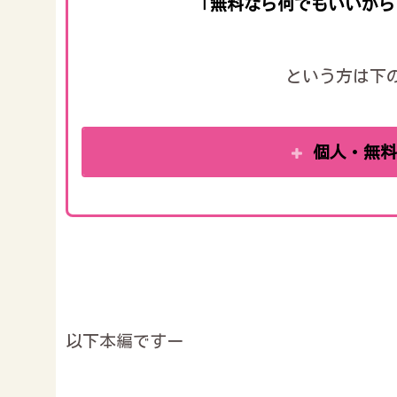
「無料なら何でもいいから
という方は下
個人・無
以下本編ですー