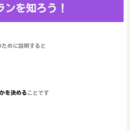
プランを知ろう！
のために説明すると
のかを決める
ことです