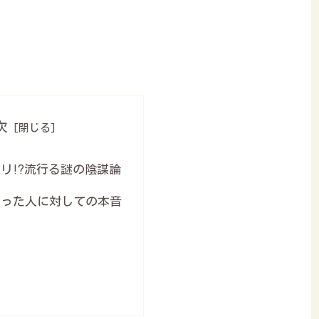
次
リ⁉︎流行る謎の陰謀論
クった人に対しての本音