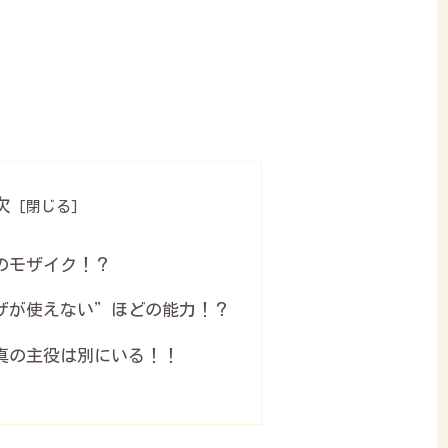
次
のモザイク！？
ザが使えない”ほどの能力！？
真の主役は別にいる！！