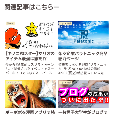
関連記事はこちらー
ゲーム
ネタ・冗談
[キノコVSスター]マリオの
架空企業パラトニック商品
アイテム最強は誰だ⁉︎
紹介ページ
今から約3年前にスプラトゥーン
消費者におくる純愛(プラトニッ
2にて開催されたイベントでスー
ク ラブ)palatonic蚊の風船
パーキノコではなくスーパースタ
¥2000(税込)新感覚ストレス発散
ーが票数が勝っていた。ちょっと
玩具紙風船に真夏の嫌われ者を大
まった！キノコかスターどちらか
胆にプリントしました学業や業務
スマホアプリ
ネタ・冗談
選ぶのなら圧倒的にスーパーキノ
に疲れた時、ひと思いに潰してし
コのはず、無敵などという言葉に
まおう購入ページはこちら※この
騙されているそこの君、最強を教
商品はフィクション...
えよう。
ボーボボを漫画アプリで読
一般男子大学生がブログで