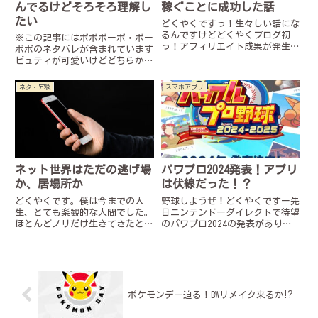
んでるけどそろそろ理解し
稼ぐことに成功した話
たい
どくやくですっ！生々しい話にな
るんですけどどくやくブログ初
※この記事にはボボボーボ・ボー
っ！アフィリエイト成果が発生し
ボボのネタバレが含まれています
ましたー！！うれしい！こんな僕
ビュティが可愛いけどどちらかと
でも出来たんだ！興味があるなら
言えばスズ派かもしれない人です
みんなもブログやって欲しい！何
ーボーボボ読んでますかぁ？読ん
ネタ・冗談
スマホアプリ
事もはじめの一歩から！実際に成
でる人は俺の話を聞いていけ……
果が発生したページはこちら！小
そうじゃない奴はコイツで予習し
さ...
てくれ！！▼少年ジャンプ＋
人...
ネット世界はただの逃げ場
パワプロ2024発表！アプリ
か、居場所か
は伏線だった！？
どくやくです。僕は今までの人
野球しようぜ！どくやくですー先
生、とても楽観的な人間でした。
日ニンテンドーダイレクトで待望
ほとんどノリだけ生きてきたと言
のパワプロ2024の発表がありま
っても過言ではありません。悩み
した！そこで、アルカード、パス
も無いとは言いませんが、課題に
テル、ゴエモンが登場していたん
追われてる～とかバイトだるい～
ですが実は彼ら、アプリ版パワプ
とかその程度です。だから僕には
ロですでに出ていたって知ってま
心に傷を負った人や鬱、自傷行為
した？ポケモンにも新情報！
に...
注...
ポケモンデー迫る！BWリメイク来るか⁉︎