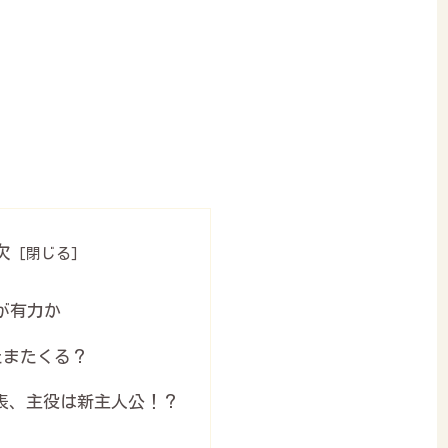
次
が有力か
またまたくる？
表、主役は新主人公！？