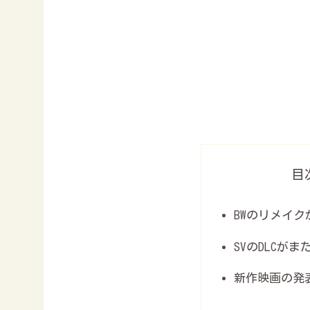
目
BWのリメイク
SVのDLCが
新作映画の発