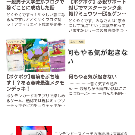
一般男子大学生がブログで
【ポケポケ】必殺サポート
稼ぐことに成功した話
封じでマスターランク余
裕⁉ミュウツーEX＆ゲンガ
どくやくですっ！生々しい話にな
ーデッキ！！
るんですけどどくやくブログ初
どくやくです、みなさんは"原点
っ！アフィリエイト成果が発生し
にして頂点"という言葉を知って
ましたー！！うれしい！こんな僕
いますかシリーズの最高傑作はそ
でも出来たんだ！興味があるなら
のシリーズの原点、つまり最初の
みんなもブログやって欲しい！何
作品こそ相応しいという意味ダイ
スマホアプリ
ネタ・冗談
事もはじめの一歩から！実際に成
ヤモンドパールだかサンムーンだ
果が発生したページはこちら！小
か知りませんが結局最強の遺伝子
さ...
（ミュウツーEX）が一番強い
ん...
[ポケポケ]環境をぶち壊
何もやる気が起きない
す！？ある意味最強メタモ
………………書く気すら起き
ンデッキ！
ん……残念ながら面白い話はここ
にはねーよ…………あんたも同じ
ポケモンカードをアプリで楽しめ
なんだろ？気力が出ないんだよな
るゲーム、通称では現状ミュウツ
だから今日はいっしょ…に……寝
ーデッキやピカチュウデッキが最
ちまお……ぜ………明日になれば
強とされています最近ではフリー
すべてよくなる
ザーexデッキを改良したスター
ミーexデッキなんてものも出て
きましたリリース数日で早くも最
強デッキが決まってしまいまし
ニンテンドースイッチの後継機は来年の3
た...