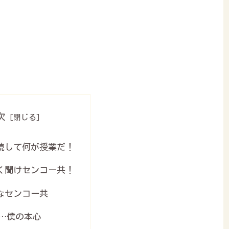
次
読して何が授業だ！
く聞けセンコー共！
なセンコー共
…僕の本心