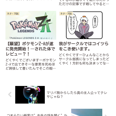
ーところでギャンブルにはまって
ただけの記事です晒してやるとか
いる皆さん、何故あなた達はギャ
は一切思っていないしむしろ感謝
ンブルにハマったのかしら？お金
しているので安心してくださいま
ネタ・冗談
ネタ・冗談
が欲しいから？ 演出を楽しみた
ずはこちらをご覧ください最近増
いから？いいえ違いますわ！あ
えてるんですよね、こういう根拠
な...
のないガセネタ騙る人。いつか
の...
【願望】ポケモンZ-Aが遂
我がサークルではコイツら
に発売開始！…された体で
をこき使います。
レビュー？！
どくやくですーひょんなことから
サークル部長になってしまったど
どくやくでございますーポケモン
くやく！方針も何も決まってない
Z-Aで出てきそーな要素を死ぬほ
けどどーしよ…「オリキャラでも
ど誇張して書いたんでそこの暇な
描くか。」てなわけで…画力無し
やつ！雑に読んでけ！！！もうち
男、動きます！サークル公式ペー
ょっと真面目にポケモンZ-Aを考
ジはこちら！キャラ達の原案サー
察した記事はこちら！※注
クルのメインキャラクター泡
意！！！残念ながらポケモンZ-A
吹 ...
は現実ではまだ発売されていま
マリパ勢からしたら真の主人公ってテレ
せ...
サじゃね？
つまらない授業は”先生の話を聞く”か