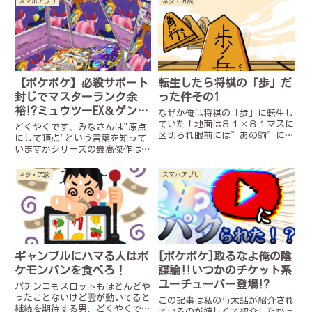
スマホアプリ
ネタ・冗談
【ポケポケ】必殺サポート
転生したら将棋の「歩」だ
封じでマスターランク余
った件その1
裕⁉ミュウツーEX＆ゲンガ
なぜか俺は将棋の「歩」に転生し
ーデッキ！！
ていた！地面は８１×８１マスに
どくやくです、みなさんは"原点
区切られ眼前には”あの駒”に刻
にして頂点"という言葉を知って
まれた無数の漢字どもがこちらを
いますかシリーズの最高傑作はそ
にらんでいる！俺「何が起こって
のシリーズの原点、つまり最初の
るんだ！？俺そんなに将棋詳しく
作品こそ相応しいという意味ダイ
ネタ・冗談
スマホアプリ
ないぞ」状況がつかめず戸惑って
ヤモンドパールだかサンムーンだ
いると自軍の方角から力強い声
か知りませんが結局最強の遺伝子
が...
（ミュウツーEX）が一番強い
ん...
ギャンブルにハマる人はポ
[ポケポケ]取るなよ俺の陰
ケモンパンを食べろ！
謀論‼︎いつかのチケット系
ユーチューバー登場⁉︎
パチンコもスロットもほとんどや
ったことないけど雲が動いてると
この記事は私の与太話が紹介され
継続を期待する男、どくやくです
ているのが嬉しくて紹介したかっ