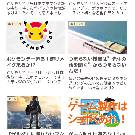
由！
どくやくです先日ポケポケ公式か
どくやくです任天堂公式カードゲ
ら待ちに待った新パックの情報が
ームアプリ、ポケポケにて、リリ
ありましたねそしてその中でも特
ース史上初となる他作品とのコラ
に注目されているポケモンがそ
ボイベントが行われるということ
う、「ミュウex」3エネ技「ゲノ
が公式ではないなにかによって発
ネタ・冗談
ネタ・冗談
ムハック」で相手のポケモンの技
表されました。記念すべき初コラ
を使えるというかなり特殊なポケ
ボは…なんと現在モーニングによ
モンです相手のポケモンの技を
って連載中の人気漫画島耕作シ
使...
リ...
ポケモンデー迫る！BWリメ
つまらない授業は”先生の
イク来るか⁉︎
話を聞く”からつまらない
んだ！
どくやくですー明日、2月27日は
待ちに待ったポケモンデーです！
嫌いな先生の時の授業態度がキン
去年はSVのダウンロードコンテン
グコングみたいでお馴染みのどく
ツ、ゼロの秘宝が発表されまし
やくですーいきなりだけど
た。今年は何が発表されるの
007(ダブルオーセブン)って観た
か！！ちなみに余談ですが主はポ
ことある？ない！？あーじゃあミ
ゲーム
ゲーム
ケモンエアプです本当にすみませ
ッション・イン・ポッシブルなら
んいよいよ遂に発表当日！！気に
聞いたことあるんじゃない？そ
な...
そ、あれの主人公とかアクション
とか...
「ゼルダ」に慣れないアク
ゲーム制作は凝るな！ショ