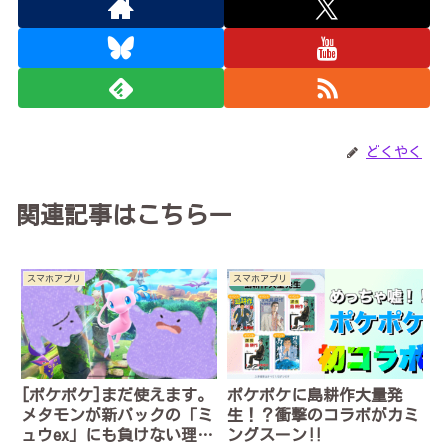
どくやく
関連記事はこちらー
スマホアプリ
スマホアプリ
[ポケポケ]まだ使えます。
ポケポケに島耕作大量発
メタモンが新パックの「ミ
生！？衝撃のコラボがカミ
ュウex」にも負けない理
ングスーン‼︎