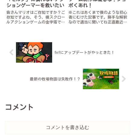
ションゲーマーを救いたい
ボくあれ！
皆さんマリオはご存知ですか？ご
※これはあくまで僕のような初心
存知ですよね、そう、横スクロー
者にむけた記事です。勝手な解釈
ルアクションゲームの金字塔で
なので適当に聞いてね正直最近
す。ですが近年ではゼルダの伝説
unty触ってなくてスクリプトの
のような3Dアクションゲームが一
書き方忘れてる気がする男、どく
般的になってきておりマリオゲー
やくですーみなさんゲーム作って
マー達の肩身が狭くなっています
ますか⁉︎「任天堂とかに匹敵する
そんな方々を救う為、横スクロー
名作作るぞ！」おお！意気込
ルアクションゲームの魅力を語り
ん...
fnfにアップデートがやっときた！
ます。
最新の牧場物語は失敗作！？
コメント
コメントを書き込む