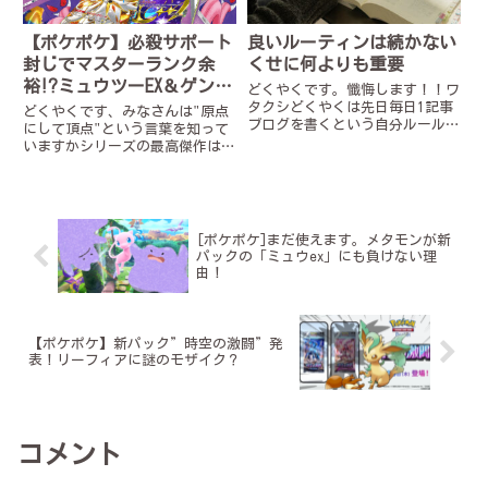
【ポケポケ】必殺サポート
良いルーティンは続かない
封じでマスターランク余
くせに何よりも重要
裕⁉ミュウツーEX＆ゲンガ
どくやくです。懺悔します！！ワ
ーデッキ！！
タクシどくやくは先日毎日1記事
どくやくです、みなさんは"原点
ブログを書くという自分ルールを
にして頂点"という言葉を知って
忘れて書き忘れてしまいましたた
いますかシリーズの最高傑作はそ
った1日されど1日や！大事なの
のシリーズの原点、つまり最初の
は量ではなく習慣ありきたりなこ
作品こそ相応しいという意味ダイ
とを言わせてもらうが量よりも習
ヤモンドパールだかサンムーンだ
慣。これに尽きるブログだけじ
か知りませんが結局最強の遺伝子
ゃ...
（ミュウツーEX）が一番強い
[ポケポケ]まだ使えます。メタモンが新
ん...
パックの「ミュウex」にも負けない理
由！
【ポケポケ】新パック”時空の激闘”発
表！リーフィアに謎のモザイク？
コメント