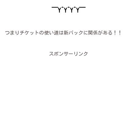
￣Y^Y^Y^Y￣
つまりチケットの使い道は新パックに関係がある！！
スポンサーリンク