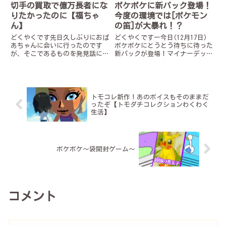
切手の買取で億万長者にな
ポケポケに新パック登場！
りたかったのに【福ちゃ
今度の環境では[ポケモン
ん】
の笛]が大暴れ！？
どくやくです先日久しぶりにおば
どくやくですー今日(12月17日)
あちゃんに会いに行ったのです
ポケポケにとうとう待ちに待った
が、そこであるものを発見話によ
新パックが登場！マイナーデッキ
るとどうやら昔お父さんが趣味で
を組んだりして遊んでましたが正
集めていた切手らしいしかも自分
直飽きてきてたので普通に楽しみ
で買ったものもあれば近所の人か
ですさて、そんな話題の新パック
ら譲ってもらったものもあるらし
ですが世間ではexポケモンのミ
い…こ、これは金の匂いがプンプ
ュウexとプテラexばかり...
トモコレ新作！あのボイスもそのままだ
ン...
ったぞ【トモダチコレクションわくわく
生活】
ボケボケ～袋開封ゲーム～
コメント