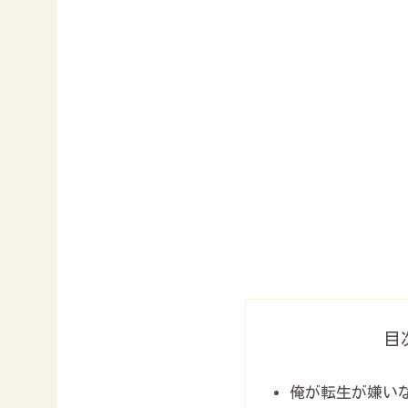
目
俺が転生が嫌い