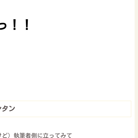
っ！！
ンタン
けど）執筆者側に立ってみて