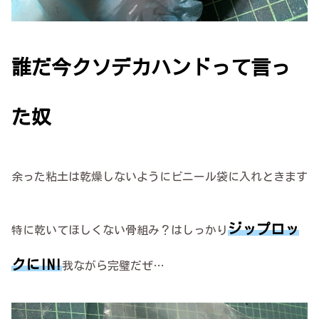
誰だ今クソデカハンドって言っ
た奴
余った粘土は乾燥しないようにビニール袋に入れときます
ジップロッ
特に乾いてほしくない骨組み？はしっかり
クにIN!
我ながら完璧だぜ…