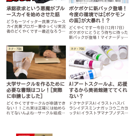
承認欲求という悪魔がブル
ポケポケに新パック登場！
ースカイを始めさせた話
今度の環境では[ポケモン
の笛]が大暴れ！？
どうもーツイッター民兼ブルース
カイ民兼ブロガー兼ゆっくり実況
どくやくですー今日(12月17日)
者のどくやくですー最近なろう小
ポケポケにとうとう待ちに待った
説も書き始めましたーはい！詰め
新パックが登場！マイナーデッキ
込み過ぎです属性盛りすぎた人で
を組んだりして遊んでましたが正
す助けてください何で俺がこうな
直飽きてきてたので普通に楽しみ
ネタ・冗談
ネタ・冗談
ってしまったのか…こうなりたく
ですさて、そんな話題の新パック
ない人も、逆に同じ人間になり
ですが世間ではexポケモンのミ
た...
ュウexとプテラexばかり...
大学サークルを作るために
AIアートスクールよ、応援
必要な書類はコレ！[実際
するから美術館建ててくれ
に申請しました]
ない？
どくやくですサークルが申請でき
ドクヤクデスAIイラストハスバ
ない！！これ実は正確には始めら
ラシイデスミンナガッコウ二カヨ
れてないんよね…サークル結成を
ッテAIイラストヲマナブノデス…
決意してから早1ヶ月…うかつだ
冗談は置いといて、AIイラスト
った…書類提出がこんなに時間か
界隈がまた盛り上がってるみたい
かるなんて…というのも大学サー
なんですなんと今度はAIアート
クル申請はいくつも書類を書いて
を学べる塾をつくっちゃった！？