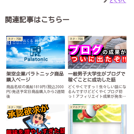
どくやく
関連記事はこちらー
ネタ・冗談
ネタ・冗談
架空企業パラトニック商品
一般男子大学生がブログで
購入ページ
稼ぐことに成功した話
商品名蚊の風船1819円(税込2000
どくやくですっ！生々しい話にな
円)発送予定日商品購入から2週間
るんですけどどくやくブログ初
後
っ！アフィリエイト成果が発生し
ましたー！！うれしい！こんな僕
でも出来たんだ！興味があるなら
ネタ・冗談
スマホアプリ
みんなもブログやって欲しい！何
事もはじめの一歩から！実際に成
果が発生したページはこちら！小
さ...